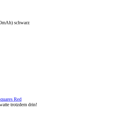
000mAh) schwarz
watte trotzdem drin!