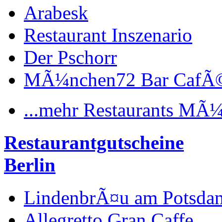
Arabesk
Restaurant Inszenario
Der Pschorr
MÃ¼nchen72 Bar CafÃ
...mehr Restaurants MÃ
Restaurantgutscheine
Berlin
LindenbrÃ¤u am Potsdam
Allegretto Gran Caffe