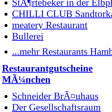
StÃ¶rtebeker in der Elbp
CHILLI CLUB Sandtork
meatery Restaurant
Bullerei
...mehr Restaurants Ham
Restaurantgutscheine
MÃ¼nchen
Schneider BrÃ¤uhaus
Der Gesellschaftsraum