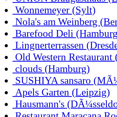
Wonnemeyer (Sylt)
Nola's am Weinberg (Ber
Barefood Deli (Hamburg
Lingnerterrassen (Dresd
Old Western Restaurant 
clouds (Hamburg)
SUSHIYA sansaro (MÃ
Apels Garten (Leipzig)
Hausmann's (DÃ¼sseldo
Restaurant Maracana Ro